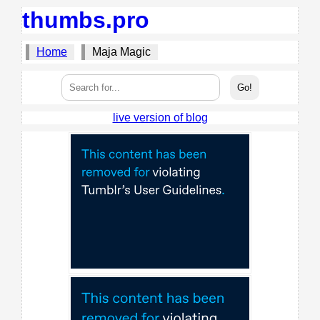
thumbs.pro
Home
Maja Magic
live version of blog