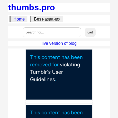
thumbs.pro
Home
Без названия
live version of blog