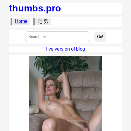
thumbs.pro
Home
宅 男
live version of blog