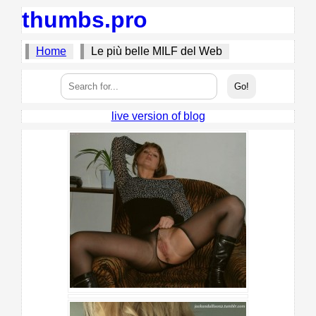
thumbs.pro
Home
Le più belle MILF del Web
live version of blog