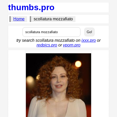
thumbs.pro
Home
scollatura mozzafiato
try search scollatura mozzafiato on
ixxx.pro
or
redpics.pro
or
vporn.pro