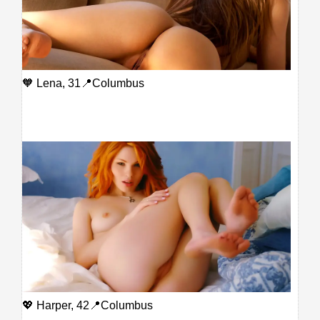
🧡 Lena, 31📍Columbus
💖 Harper, 42📍Columbus